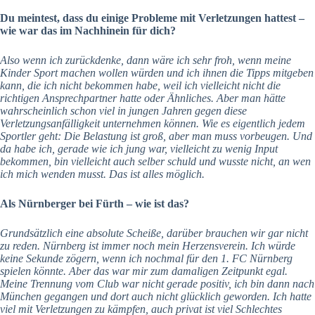
Du meintest, dass du einige Probleme mit Verletzungen hattest –
wie war das im Nachhinein für dich?
Also wenn ich zurückdenke, dann wäre ich sehr froh, wenn meine
Kinder Sport machen wollen würden und ich ihnen die Tipps mitgeben
kann, die ich nicht bekommen habe, weil ich vielleicht nicht die
richtigen Ansprechpartner hatte oder Ähnliches. Aber man hätte
wahrscheinlich schon viel in jungen Jahren gegen diese
Verletzungsanfälligkeit unternehmen können. Wie es eigentlich jedem
Sportler geht: Die Belastung ist groß, aber man muss vorbeugen. Und
da habe ich, gerade wie ich jung war, vielleicht zu wenig Input
bekommen, bin vielleicht auch selber schuld und wusste nicht, an wen
ich mich wenden musst. Das ist alles möglich.
Als Nürnberger bei Fürth – wie ist das?
Grundsätzlich eine absolute Scheiße, darüber brauchen wir gar nicht
zu reden. Nürnberg ist immer noch mein Herzensverein. Ich würde
keine Sekunde zögern, wenn ich nochmal für den 1. FC Nürnberg
spielen könnte. Aber das war mir zum damaligen Zeitpunkt egal.
Meine Trennung vom Club war nicht gerade positiv, ich bin dann nach
München gegangen und dort auch nicht glücklich geworden. Ich hatte
viel mit Verletzungen zu kämpfen, auch privat ist viel Schlechtes