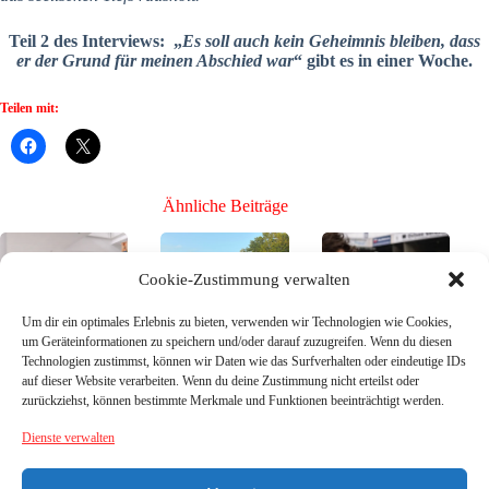
Teil 2 des Interviews: „
Es soll auch kein Geheimnis bleiben, dass
er der Grund für meinen Abschied war
“ gibt es in einer Woche.
Teilen mit:
Ähnliche Beiträge
Cookie-Zustimmung verwalten
Um dir ein optimales Erlebnis zu bieten, verwenden wir Technologien wie Cookies,
um Geräteinformationen zu speichern und/oder darauf zuzugreifen. Wenn du diesen
Technologien zustimmst, können wir Daten wie das Surfverhalten oder eindeutige IDs
Bühne frei für die
Mission Toto-
Bühne frei für die
auf dieser Website verarbeiten. Wenn du deine Zustimmung nicht erteilst oder
Neuen, Teil 3 –
Pokal – SG
Neuen, Teil 2 –
zurückziehst, können bestimmte Merkmale und Funktionen beeinträchtigt werden.
die Neuzugänge
Breitenberg/Sonn
die Neuzugänge
26/27
en
26/27
Dienste verwalten
26. Juli
17. Juli
21. Juni
2026
2026
2026