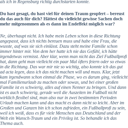
als ich in Regensburg richtig durchstarten konnte.
Du hast gesagt, du hast viel für deinen Traum geopfert – bereust
du das auch für dich? Hättest du vielleicht gewisse Sachen doch
mehr mitgenommen als es dann im Endeffekt möglich war?
Ne, überhaupt nicht. Ich habe mein Leben schon in diese Richtung
angepasst, dass ich nichts bereuen muss und habe eine Frau, die
wusste, auf was sie sich einlässt. Dazu steht meine Familie schon
immer hinter mir. Von dem her hatte ich nie das Gefühl, ich hätte
irgendetwas vermisst. Aber klar, wenn man nicht das Ziel Fußballprofi
hat, dann geht man vielleicht ein paar Mal öfters feiern oder so etwas
in die Richtung. Das war mir nie so wichtig, also konnte ich das gut
ad acta legen, dass ich das nicht machen will und muss. Klar, jetzt
kam irgendwann schon einmal die Phase, wo es darum ging, vielleicht
mal Familienurlaub zu machen oder sowas, und bei einer großen
Familie ist es schwierig, alles auf einen Nenner zu bringen. Und dann
ist es auch schwierig, gerade weil die Auszeiten im Fußball nicht
wirklich flexibel sind, man also nur in zwei bestimmten Perioden
Urlaub machen kann und das macht es dann nicht so leicht
.
Aber im
Großen und Ganzen bin ich schon zufrieden, ein Fußballprofi zu sein,
weil ich weiß, dass es für viele
Menschen aus Deutschland und der
Welt
ein Wunsch-Traum und ein Privileg ist. So behandle ich das
Thema auch.