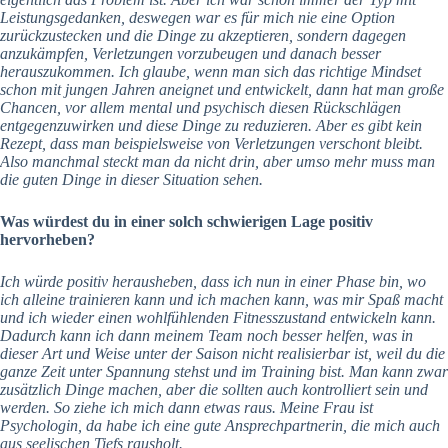
Leistungsgedanken, deswegen war es für mich nie eine Option
zurückzustecken und die Dinge zu akzeptieren, sondern dagegen
anzukämpfen, Verletzungen vorzubeugen und danach besser
herauszukommen. Ich glaube, wenn man sich das richtige Mindset
schon mit jungen Jahren aneignet und entwickelt, dann hat man große
Chancen, vor allem mental und psychisch diesen Rückschlägen
entgegenzuwirken und diese Dinge zu reduzieren. Aber es gibt kein
Rezept, dass man beispielsweise von Verletzungen verschont bleibt.
Also manchmal steckt man da nicht drin, aber umso mehr muss man
die guten Dinge in dieser Situation sehen.
Was würdest du in einer solch schwierigen Lage positiv
hervorheben?
Ich würde positiv herausheben, dass ich nun in einer Phase bin, wo
ich alleine trainieren kann und ich machen kann, was mir Spaß macht
und ich wieder einen wohlfühlenden Fitnesszustand entwickeln kann.
Dadurch kann ich dann meinem Team noch besser helfen, was in
dieser Art und Weise unter der Saison nicht realisierbar ist, weil du die
ganze Zeit unter Spannung stehst und im Training bist. Man kann zwar
zusätzlich Dinge machen, aber die sollten auch kontrolliert sein und
werden. So ziehe ich mich dann etwas raus. Meine Frau ist
Psychologin, da habe ich eine gute Ansprechpartnerin, die mich auch
aus seelischen Tiefs rausholt.