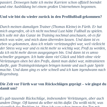
passiert. Deswegen hatte ich meine Karriere schon offiziell beendet
und eine Ausbildung bei einem großen Unternehmen begonnen.
Und wie bist du wieder zurück in den Profifußball gekommen?
Durch meinen damaligen Trainer (Thomas Kleine) in Fürth. Er hat
mich angerufen, ob ich nicht nochmal Lust hätte Fußball zu spielen.
Ich solle mir das Ganze im Training nochmal anschauen, ob es für
mich was wäre, und mich dann überreden lassen. Und dann ist es
eben so gekommen, dass ich relativ verletzungsfrei war, weil vielleicht
der Stress weg war und es nicht mehr so wichtig war, Profi zu werden,
da ich nicht mehr davon ausgegangen bin. Und dann ist es umso
schneller gegangen. Ich hatte dann viel Glück und blieb ohne viele
Verletzungen oben bei den Profis, damit man dabei war, mittrainieren
durfte, gute Trainingsleistungen bringen konnte und auch gute Spiele
machte. Und dann ging es sehr schnell und ich kam irgendwann nach
Regensburg.
Die Zeit vor Fürth war von Rückschlägen geprägt – wie gingst du
damit um?
Es gab tausende Rückschläge, insbesondere Verletzungen, aber auch
andere Dinge. Oft kannst du selber nichts dafür. Du weißt nicht, was
eigentlich das Problem ist. Aber ich war schon immer der Typ mit