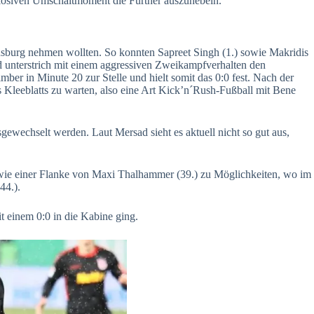
plosiven Umschaltmoment die Fürther auszuhebeln.
nsburg nehmen wollten. So konnten Sapreet Singh (1.) sowie Makridis
nd unterstrich mit einem aggressiven Zweikampfverhalten den
er in Minute 20 zur Stelle und hielt somit das 0:0 fest. Nach der
 Kleeblatts zu warten, also eine Art Kick’n´Rush-Fußball mit Bene
ewechselt werden. Laut Mersad sieht es aktuell nicht so gut aus,
wie einer Flanke von Maxi Thalhammer (39.) zu Möglichkeiten, wo im
44.).
t einem 0:0 in die Kabine ging.