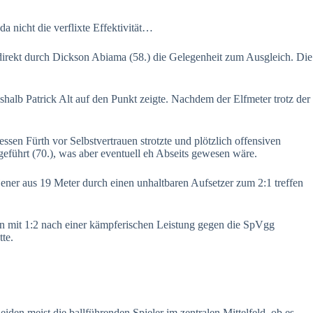
 nicht die verflixte Effektivität…
direkt durch Dickson Abiama (58.) die Gelegenheit zum Ausgleich. Die
alb Patrick Alt auf den Punkt zeigte. Nachdem der Elfmeter trotz der
en Fürth vor Selbstvertrauen strotzte und plötzlich offensiven
geführt (70.), was aber eventuell eh Abseits gewesen wäre.
ner aus 19 Meter durch einen unhaltbaren Aufsetzer zum 2:1 treffen
an mit 1:2 nach einer kämpferischen Leistung gegen die SpVgg
te.
iden meist die ballführenden Spieler im zentralen Mittelfeld, ob es