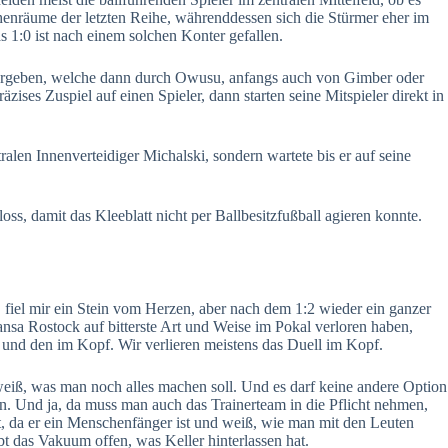
henräume der letzten Reihe, währenddessen sich die Stürmer eher im
 1:0 ist nach einem solchen Konter gefallen.
e ergeben, welche dann durch Owusu, anfangs auch von Gimber oder
es Zuspiel auf einen Spieler, dann starten seine Mitspieler direkt in
ralen Innenverteidiger Michalski, sondern wartete bis er auf seine
s, damit das Kleeblatt nicht per Ballbesitzfußball agieren konnte.
 fiel mir ein Stein vom Herzen, aber nach dem 1:2 wieder ein ganzer
ansa Rostock auf bitterste Art und Weise im Pokal verloren haben,
 und den im Kopf. Wir verlieren meistens das Duell im Kopf.
eiß, was man noch alles machen soll. Und es darf keine andere Option
. Und ja, da muss man auch das Trainerteam in die Pflicht nehmen,
t, da er ein Menschenfänger ist und weiß, wie man mit den Leuten
bt das Vakuum offen, was Keller hinterlassen hat.