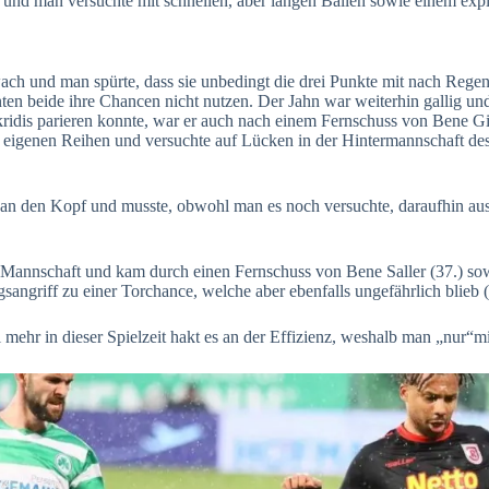
n und man versuchte mit schnellen, aber langen Bällen sowie einem ex
ach und man spürte, dass sie unbedingt die drei Punkte mit nach Rege
nnten beide ihre Chancen nicht nutzen. Der Jahn war weiterhin gallig u
dis parieren konnte, war er auch nach einem Fernschuss von Bene Gimb
 eigenen Reihen und versuchte auf Lücken in der Hintermannschaft des
an den Kopf und musste, obwohl man es noch versuchte, daraufhin ausg
 Mannschaft und kam durch einen Fernschuss von Bene Saller (37.) so
sangriff zu einer Torchance, welche aber ebenfalls ungefährlich blieb (
mehr in dieser Spielzeit hakt es an der Effizienz, weshalb man „nur“mi