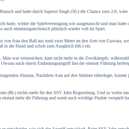
Rausch und hatte durch Sapreet Singh (50.) die Chance zum 2:0, wäre da
t hatte, wirkte die Spielvereinigung wie ausgetauscht und man hatte 
o auch stimmungstechnisch plötzlich wieder voll im Spiel.
ke von Asta den Ball aus rund zwei Meter an den Arm von Guwara, wesh
ll in die Hand und schob zum Ausgleich (66.) ein.
 Man war verunsichert, kam nicht mehr in die Zweikämpfe, währenddess
te Owusu nach einem Entlastungsangriff fast die erneute Führung herbei
rragenden Abiama. Nachdem Asta auf den Stürmer rüberlegte, konnte je
dirim (86.) nichts mehr für den SSV Jahn Regensburg. Und so verlor m
einmal mehr die Führung und somit auch wichtige Punkte verspielt hat
 er entscheidet, wie sich der Angriff entwickelt. Beim SSV Jahn entsche