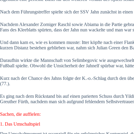
Nach dem Führungstreffer spielte sich der SSV Jahn zunächst in einen 
Nachdem Alexander Zorniger Raschl sowie Abiama in die Partie gebrach
Fans des Kleeblatts spürten, dass der Jahn nun wackelte und man war s
Und dann kam es, wie es kommen musste: Itter köpfte nach einer Flan
kurzen Distanz bestehen geblieben war, nahm sich Julian Green den Ba
Daraufhin wirkte die Mannschaft von Selimbegovic wie ausgewechselt.
Fußball spielte. Obwohl die Unsicherheit der Jahnelf spürbar war, hät
Kurz nach der Chance des Jahns folgte der K.-o.-Schlag durch den übe
(77.).
Es ging nach dem Rückstand bis auf einen parierten Schuss durch Yil
Greuther Fürth, nachdem man sich aufgrund fehlendem Selbstvertrauen 
Sachen, die auffielen:
1. Das Umschaltspiel
Der Umschaltmoment ist essenziell für ein erfolgreiches Konterspiel, da