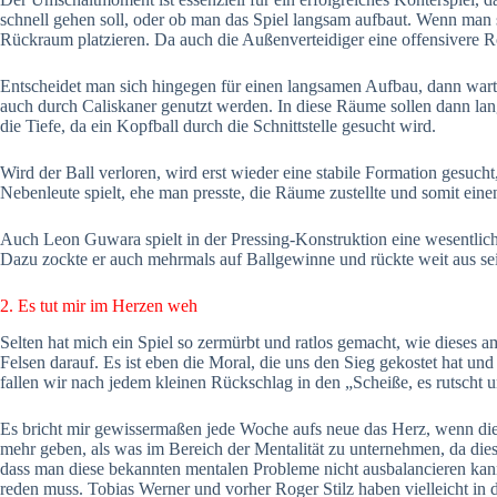
schnell gehen soll, oder ob man das Spiel langsam aufbaut. Wenn man 
Rückraum platzieren. Da auch die Außenverteidiger eine offensivere Ro
Entscheidet man sich hingegen für einen langsamen Aufbau, dann wart
auch durch Caliskaner genutzt werden. In diese Räume sollen dann lang
die Tiefe, da ein Kopfball durch die Schnittstelle gesucht wird.
Wird der Ball verloren, wird erst wieder eine stabile Formation gesucht
Nebenleute spielt, ehe man presste, die Räume zustellte und somit eine
Auch Leon Guwara spielt in der Pressing-Konstruktion eine wesentliche
Dazu zockte er auch mehrmals auf Ballgewinne und rückte weit aus sei
2. Es tut mir im Herzen weh
Selten hat mich ein Spiel so zermürbt und ratlos gemacht, wie dieses
Felsen darauf. Es ist eben die Moral, die uns den Sieg gekostet hat u
fallen wir nach jedem kleinen Rückschlag in den „Scheiße, es rutscht 
Es bricht mir gewissermaßen jede Woche aufs neue das Herz, wenn die 
mehr geben, als was im Bereich der Mentalität zu unternehmen, da di
dass man diese bekannten mentalen Probleme nicht ausbalancieren kann.
reden muss. Tobias Werner und vorher Roger Stilz haben vielleicht in d