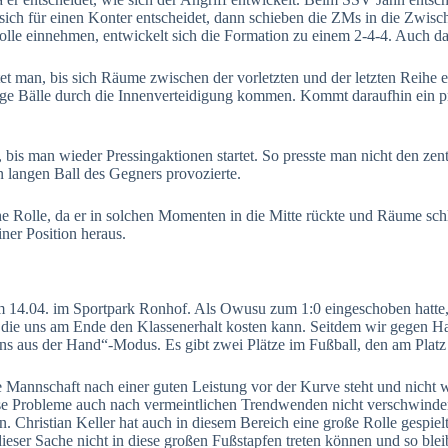
sich für einen Konter entscheidet, dann schieben die ZMs in die Zwisc
lle einnehmen, entwickelt sich die Formation zu einem 2-4-4. Auch das
et man, bis sich Räume zwischen der vorletzten und der letzten Reih
e Bälle durch die Innenverteidigung kommen. Kommt daraufhin ein präzis
, bis man wieder Pressingaktionen startet. So presste man nicht den zent
n langen Ball des Gegners provozierte.
 Rolle, da er in solchen Momenten in die Mitte rückte und Räume schlos
ner Position heraus.
 am 14.04. im Sportpark Ronhof. Als Owusu zum 1:0 eingeschoben hatte,
nd die uns am Ende den Klassenerhalt kosten kann. Seitdem wir gegen H
uns aus der Hand“-Modus. Es gibt zwei Plätze im Fußball, den am Platz
Mannschaft nach einer guten Leistung vor der Kurve steht und nicht w
ese Probleme auch nach vermeintlichen Trendwenden nicht verschwinden
 Christian Keller hat auch in diesem Bereich eine große Rolle gespiel
ieser Sache nicht in diese großen Fußstapfen treten können und so blei