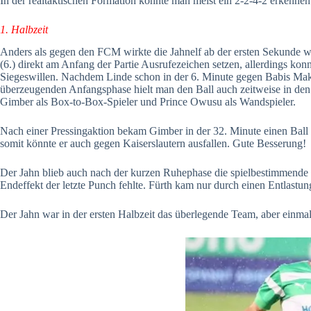
In der realtaktischen Formation konnte man meist ein 2-2-4-2 erkenne
1. Halbzeit
Anders als gegen den FCM wirkte die Jahnelf ab der ersten Sekunde w
(6.) direkt am Anfang der Partie Ausrufezeichen setzen, allerdings ko
Siegeswillen. Nachdem Linde schon in der 6. Minute gegen Babis Makri
überzeugenden Anfangsphase hielt man den Ball auch zeitweise in den
Gimber als Box-to-Box-Spieler und Prince Owusu als Wandspieler.
Nach einer Pressingaktion bekam Gimber in der 32. Minute einen Ball 
somit könnte er auch gegen Kaiserslautern ausfallen. Gute Besserung!
Der Jahn blieb auch nach der kurzen Ruhephase die spielbestimmende
Endeffekt der letzte Punch fehlte. Fürth kam nur durch einen Entlastung
Der Jahn war in der ersten Halbzeit das überlegende Team, aber einmal 