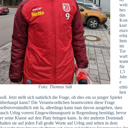
welc
hes
das
Kon
kurr
enzv
erhä
ltnis
im
Tor
wart
team
für
1,5
Jahr
e
Foto: Thomas Süß
erhö
hen
soll. Jetzt stellt sich natürlich die Frage, ob dies ein so junger Spieler
überhaupt kann? Die Verantwortlichen beantworten diese Frage
selbstverständlich mit Ja, allerdings kann man davon ausgehen, dass
auch Urbig vorerst Eingewöhnungszeit in Regensburg benötigt, bevor
er seine Klasse auf den Platz bringen kann. In der anderen Domstadt
halten sie auf jeden Fall große Worte auf Urbig und sehen in dem