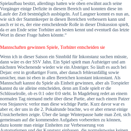
Spielaufbau besitzt, allerdings hatten wie oben erwähnt auch seine
Vorgänger einige Defizite in diesem Bereich und konnten diese im
Laufe der Zeit bestmöglich ausbügeln. Auf Langner kommt es nun an,
wie sich der Stammkeeper in diesen Bereichen verbessern kann und
auch er ist es, der eine entscheidende Rolle in dieser Diskussion spielt,
da er am Ende seine Torhüter am besten kennt und eventuell das letzte
Wort in dieser Frage haben könnte.“
Mannschaften gewinnen Spiele, Torhüter entscheiden sie
Wenn ich in dieser Saison ein Sinnbild für Inkonstanz suchen müsste,
dann wäre es der SSV Jahn. Ein Spiel spielt man Aufsteiger und am
nächsten Wochenende wieder wie ein Absteiger. So läuft es auch bei
Dejan: erst in großartiger Form, aber danach fehleranfällig sowie
unsicher, man ist eben in allen Bereichen konstant inkonstant. Als
Mannschaft kannst du Spiele als Einheit gewinnen, aber als Torspieler
kannst du sie alleine entscheiden, denn am Ende spielt er die
Schlüsselrolle, ob es 0:1 oder 0:0 steht. In Magdeburg redet an einem
normalen Tag niemand mehr über diese Partie, aber nach einem Patzer
von Stojanovic verlor man diese wichtige Partie. Kurz davor war es
aber er, der uns in die 2. Pokalrunde brachte, wo er aber erneut einige
Unsicherheiten zeigte. Über die lange Winterpause hatte man Zeit, sich
gemeinsam auf die kommenden Aufgaben vorbereiten zu können,
dazu konnte man einige Einheiten zur Verbesserung von
Automatismen und der Konstanz einbauen, die normalerweise keinen