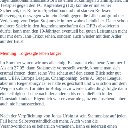
Jugendnationalmannschaftstorwart einen zukünftigen Stammspieler. Im
Testspiel gegen den FC Kapfenberg (1:0) konnte er mit seiner
Sicherheit, der Ruhe im Spielaufbau und mit starken Reflexen
überzeugen, deswegen wird ein Debüt gegen die Lilien aufgrund der
Verletzung von Dejan Stojanovic immer wahrscheinlicher. Da er schon
mehrere Spiele in den Jugendmannschaften des DFBs absolvieren
durfte, kann man den 19-Jährigen eventuell bei guten Leistungen nicht
nur mit dem Jahn-Trikot sehen, sondern auch wieder mit dem Adler
auf der Brust.
Meinung: Totgesagte leben länger
Im Sommer waren wir uns alle einig: Es braucht eine neue Nummer 1.
Als am 27.05. dann Stojanovic vorgestellt wurde, konnte man sich
erstmal freuen, denn seine Vita schaut auf den ersten Blick sehr gut
aus. UEFA Europa League, Championship, Serie A, Super League,
aber nun Regensburg? Ja, er hatte es geschafft und war schon auf dem
Weg ein solider Torhüter in Bologna zu werden, allerdings folgte dann
eine erfolglose Leihe nach der anderen bis er schließlich in der
Domstadt landete. Eigentlich war er zwar nie ganz enttäuschend, aber
auch nie herausstechend.
Nach der Verpflichtung von Jonas Urbig ist sein Stammplatz auf jeden
Fall keine Selbstverständlichkeit mehr. Auch wenn die
Verantwortlichen es beharrlich verneinen, kann es jederzeit einen