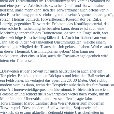
mehr der Torwarttrainer im Torwartkonzept des Vereins verankert ist
und eine positive Arbeitsbasis zwischen Chef- und Torwarttrainer
herrscht, umso mehr kann sich der Torwarttrainer auch offensiver in
den Entscheidungsprozess einbringen und seine Argumente darlegen“,
sprach Thomas Schlieck,Torwartbereich-Koordinator bei RaBa
Leipzig, gegenüber Torwart.de. Er betont das Konfliktpotenzial, das
eine solche Entscheidung herbeirufen kann, denn es ist auch eine
Machtfrage innerhalb des Trainerteams, da sich die Frage stellt, wer
diese wichtige Entscheidung fällen darf. Auch im Trainerteam vom
Jahn gab es in der Vergangenheit Unstimmigkeiten, welche einem
ehemaligen Mitglied des Teams den Job gekostet haben. Wird es auch
in dieser Thematik Unstimmigkeiten geben? Man kann nur
spekulieren, aber eins ist klar, auch die Torwart-Angelegenheit wird
intern ein Thema sein.
„Deswegen ist der Torwart für mich heutzutage ja auch eher ein
Torspieler. Er bekommt einen Rückpass und leitet den Ball weiter als
ein Feldspieler. Er verlagert das Spiel um 20, 30 Meter. Und richtig
modern wird es dann, wenn der Torspieler außerhalb des Strafraums so
eine Art Innenverteidigerposition übernimmt. Er bietet sich an wie ein
Feldspieler und schickt die Abwehrspieler weiter nach vorne, um im
Mittelfeld eine Überzahlsituation zu schaffen“, sagte Jahn-
Torwarttrainer Marco Langner dem Weser-Kurier zum modernen
Torwartspiel. Diese moderne Spielweise liegt Stojanovic nicht
wirklich, da er zum aktuellen Zeitpunkt einige Unsicherheiten im