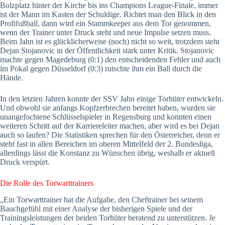
Bolzplatz hinter der Kirche bis ins Champions League-Finale, immer
ist der Mann im Kasten der Schuldige. Richtet man den Blick in den
Profifußball, dann wird ein Stammkeeper aus dem Tor genommen,
wenn der Trainer unter Druck steht und neue Impulse setzen muss.
Beim Jahn ist es glücklicherweise (noch) nicht so weit, trotzdem steht
Dejan Stojanovic in der Öffentlichkeit stark unter Kritik. Stojanovic
machte gegen Magedeburg (0:1) den entscheidenden Fehler und auch
im Pokal gegen Düsseldorf (0:3) rutschte ihm ein Ball durch die
Hände.
In den letzten Jahren konnte der SSV Jahn einige Torhüter entwickeln.
Und obwohl sie anfangs Kopfzerbrechen bereitet haben, wurden sie
unangefochtene Schlüsselspieler in Regensburg und konnten einen
weiteren Schritt auf der Karriereleiter machen, aber wird es bei Dejan
auch so laufen? Die Statistiken sprechen für den Österreicher, denn er
steht fast in allen Bereichen im oberen Mittelfeld der 2. Bundesliga,
allerdings lässt die Konstanz zu Wünschen übrig, weshalb er aktuell
Druck verspürt.
Die Rolle des Torwarttrainers
„Ein Torwarttrainer hat die Aufgabe, den Cheftrainer bei seinem
Bauchgefühl mit einer Analyse der bisherigen Spiele und der
Trainingsleistungen der beiden Torhüter beratend zu unterstützen. Je