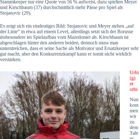
Stammkeeper nur eine Quote von 56 % aufweist, dazu spielten Meyer
und Kirschbaum (37) durchschnittlich mehr Pässe pro Spiel als
Stojanovic (29).
Es zeigt sich ein eindeutiges Bild: Stojanovic und Meyer stehen „auf
der Linie“ in etwa auf einem Level, allerdings setzt sich der Borusse
insbesondere im Spielaufbau vom Mazedonier ab. Kirschbaum ist
abgeschlagen hinter den anderen beiden, dennoch muss man
unterstreichen, dass er seine Sache als Motivator und Ersatzkeeper sehr
gut macht, aber den Konkurrenzkampf kann er somit nicht wirklich
verstärken.
Urbi
(g)
et
orbi
Nun
kom
men
wir
zu
dem
Tale
nt,