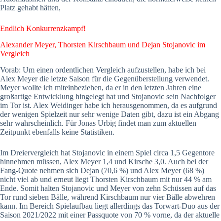
Platz gehabt hätten,
Endlich Konkurrenzkampf!
Alexander Meyer, Thorsten Kirschbaum und Dejan Stojanovic im
Vergleich
Vorab: Um einen ordentlichen Vergleich aufzustellen, habe ich bei
Alex Meyer die letzte Saison für die Gegenüberstellung verwendet.
Meyer wollte ich miteinbeziehen, da er in den letzten Jahren eine
großartige Entwicklung hingelegt hat und Stojanovic sein Nachfolger
im Tor ist. Alex Weidinger habe ich herausgenommen, da es aufgrund
der wenigen Spielzeit nur sehr wenige Daten gibt, dazu ist ein Abgang
sehr wahrscheinlich. Für Jonas Urbig findet man zum aktuellen
Zeitpunkt ebenfalls keine Statistiken.
Im Dreiervergleich hat Stojanovic in einem Spiel circa 1,5 Gegentore
hinnehmen müssen, Alex Meyer 1,4 und Kirsche 3,0. Auch bei der
Fang-Quote nehmen sich Dejan (70,6 %) und Alex Meyer (68 %)
nicht viel ab und erneut liegt Thorsten Kirschbaum mit nur 44 % am
Ende. Somit halten Stojanovic und Meyer von zehn Schüssen auf das
Tor rund sieben Bälle, während Kirschbaum nur vier Bälle abwehren
kann. Im Bereich Spielaufbau liegt allerdings das Torwart-Duo aus der
Saison 2021/2022 mit einer Passquote von 70 % vorne, da der aktuelle