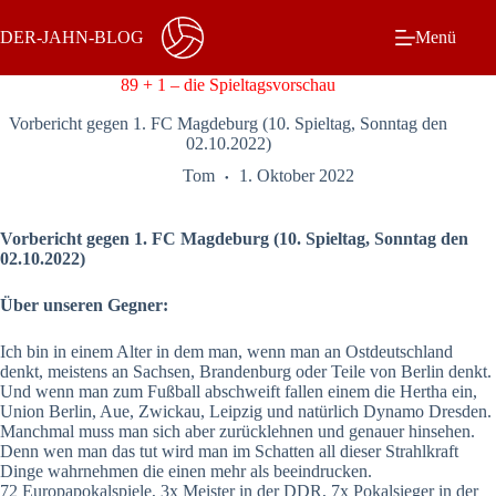
Zum
Inhalt
DER-JAHN-BLOG
Menü
springen
89 + 1 – die Spieltagsvorschau
Vorbericht gegen 1. FC Magdeburg (10. Spieltag, Sonntag den
02.10.2022)
Tom
1. Oktober 2022
Vorbericht gegen 1. FC Magdeburg (10. Spieltag, Sonntag den
02.10.2022)
Über unseren Gegner:
Ich bin in einem Alter in dem man, wenn man an Ostdeutschland
denkt, meistens an Sachsen, Brandenburg oder Teile von Berlin denkt.
Und wenn man zum Fußball abschweift fallen einem die Hertha ein,
Union Berlin, Aue, Zwickau, Leipzig und natürlich Dynamo Dresden.
Manchmal muss man sich aber zurücklehnen und genauer hinsehen.
Denn wen man das tut wird man im Schatten all dieser Strahlkraft
Dinge wahrnehmen die einen mehr als beeindrucken.
72 Europapokalspiele, 3x Meister in der DDR, 7x Pokalsieger in der