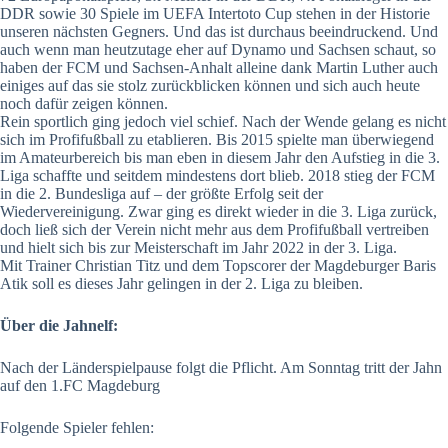
DDR sowie 30 Spiele im UEFA Intertoto Cup stehen in der Historie
unseren nächsten Gegners. Und das ist durchaus beeindruckend. Und
auch wenn man heutzutage eher auf Dynamo und Sachsen schaut, so
haben der FCM und Sachsen-Anhalt alleine dank Martin Luther auch
einiges auf das sie stolz zurückblicken können und sich auch heute
noch dafür zeigen können.
Rein sportlich ging jedoch viel schief. Nach der Wende gelang es nicht
sich im Profifußball zu etablieren. Bis 2015 spielte man überwiegend
im Amateurbereich bis man eben in diesem Jahr den Aufstieg in die 3.
Liga schaffte und seitdem mindestens dort blieb. 2018 stieg der FCM
in die 2. Bundesliga auf – der größte Erfolg seit der
Wiedervereinigung. Zwar ging es direkt wieder in die 3. Liga zurück,
doch ließ sich der Verein nicht mehr aus dem Profifußball vertreiben
und hielt sich bis zur Meisterschaft im Jahr 2022 in der 3. Liga.
Mit Trainer Christian Titz und dem Topscorer der Magdeburger Baris
Atik soll es dieses Jahr gelingen in der 2. Liga zu bleiben.
Über die Jahnelf:
Nach der Länderspielpause folgt die Pflicht. Am Sonntag tritt der Jahn
auf den 1.FC Magdeburg
Folgende Spieler fehlen: