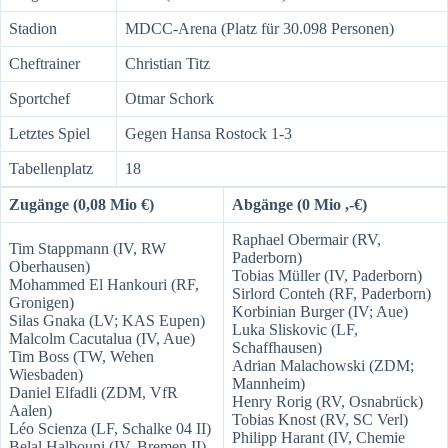
Stadion
MDCC-Arena (Platz für 30.098 Personen)
Cheftrainer
Christian Titz
Sportchef
Otmar Schork
Letztes Spiel
Gegen Hansa Rostock 1-3
Tabellenplatz
18
Zugänge (0,08 Mio €)
Abgänge (0 Mio ,-€)
Raphael Obermair (RV,
Tim Stappmann (IV, RW
Paderborn)
Oberhausen)
Tobias Müller (IV, Paderborn)
Mohammed El Hankouri (RF,
Sirlord Conteh (RF, Paderborn)
Gronigen)
Korbinian Burger (IV; Aue)
Silas Gnaka (LV; KAS Eupen)
Luka Sliskovic (LF,
Malcolm Cacutalua (IV, Aue)
Schaffhausen)
Tim Boss (TW, Wehen
Adrian Malachowski (ZDM;
Wiesbaden)
Mannheim)
Daniel Elfadli (ZDM, VfR
Henry Rorig (RV, Osnabrück)
Aalen)
Tobias Knost (RV, SC Verl)
Léo Scienza (LF, Schalke 04 II)
Philipp Harant (IV, Chemie
Belal Halbouni (IV, Bremen II)