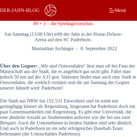
Zum
Inhalt
DER-JAHN-BLOG
Menü
springen
89 + 1 – die Spieltagsvorschau
Am Samstag (13:00 Uhr) trifft der Jahn in der Home-Deluxe-
Arena auf den SC Paderborn.
Maximilian Aichinger
8. September 2022
Über den Gegner:
„Wir sind Ostwestfalen“ liest man oft bei Fans der
Mannschaft aus der Stadt, die es angeblich gar nicht gibt. Fährt man
jedoch 50 km auf der A33 gen. Südosten findet man auch eine Stadt in
Ostwestfalen, die wirklich existiert und die am Samstag der Gegner
unserer Jahnelf wird: Paderborn!
Die Stadt aus NRW hat 152.531 Einwohner und ist somit nur
geringfügig kleiner als Regensburg. Insgesamt hat Paderborn doch ein
paar Gemeinsamkeiten mit Regensburg. Es gibt eine Universität, die
eine ähnliche Anzahl an Studierenden aufweist wie die bei uns zum
Beispiel. Auch die Unternehmen in beiden Städten sind sehr ähnlich.
Und auch in Paderborn ist ein sehr erfolgreiches Baseball-Team
beheimatet (die Untouchables Paderborn).