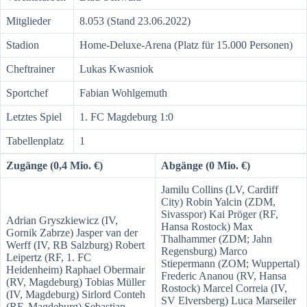
Mitglieder
8.053 (Stand 23.06.2022)
Stadion
Home-Deluxe-Arena (Platz für 15.000 Personen)
Cheftrainer
Lukas Kwasniok
Sportchef
Fabian Wohlgemuth
Letztes Spiel
1. FC Magdeburg 1:0
Tabellenplatz
1
Zugänge (0,4 Mio. €)
Abgänge (0 Mio. €)
Jamilu Collins (LV, Cardiff
City) Robin Yalcin (ZDM,
Sivasspor) Kai Pröger (RF,
Adrian Gryszkiewicz (IV,
Hansa Rostock) Max
Gornik Zabrze) Jasper van der
Thalhammer (ZDM; Jahn
Werff (IV, RB Salzburg) Robert
Regensburg) Marco
Leipertz (RF, 1. FC
Stiepermann (ZOM; Wuppertal)
Heidenheim) Raphael Obermair
Frederic Ananou (RV, Hansa
(RV, Magdeburg) Tobias Müller
Rostock) Marcel Correia (IV,
(IV, Magdeburg) Sirlord Conteh
SV Elversberg) Luca Marseiler
(RF, Magdeburg) Sebastian