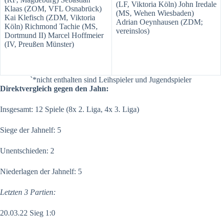
(LF, Viktoria Köln) John Iredale
Klaas (ZOM, VFL Osnabrück)
(MS, Wehen Wiesbaden)
Kai Klefisch (ZDM, Viktoria
Adrian Oeynhausen (ZDM;
Köln) Richmond Tachie (MS,
vereinslos)
Dortmund II) Marcel Hoffmeier
(IV, Preußen Münster)
`*nicht enthalten sind Leihspieler und Jugendspieler
Direktvergleich gegen den Jahn:
Insgesamt: 12 Spiele (8x 2. Liga, 4x 3. Liga)
Siege der Jahnelf: 5
Unentschieden: 2
Niederlagen der Jahnelf: 5
Letzten 3 Partien:
20.03.22 Sieg 1:0