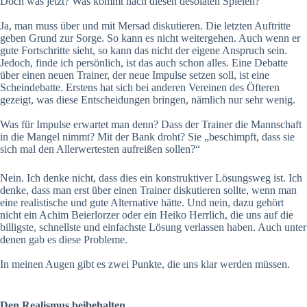
Doch was jetzt? Was kommt nach diesen desolaten Spielen?
Ja, man muss über und mit Mersad diskutieren. Die letzten Auftritte
geben Grund zur Sorge. So kann es nicht weitergehen. Auch wenn er
gute Fortschritte sieht, so kann das nicht der eigene Anspruch sein.
Jedoch, finde ich persönlich, ist das auch schon alles. Eine Debatte
über einen neuen Trainer, der neue Impulse setzen soll, ist eine
Scheindebatte. Erstens hat sich bei anderen Vereinen des Öfteren
gezeigt, was diese Entscheidungen bringen, nämlich nur sehr wenig.
Was für Impulse erwartet man denn? Dass der Trainer die Mannschaft
in die Mangel nimmt? Mit der Bank droht? Sie „beschimpft, dass sie
sich mal den Allerwertesten aufreißen sollen?“
Nein. Ich denke nicht, dass dies ein konstruktiver Lösungsweg ist. Ich
denke, dass man erst über einen Trainer diskutieren sollte, wenn man
eine realistische und gute Alternative hätte. Und nein, dazu gehört
nicht ein Achim Beierlorzer oder ein Heiko Herrlich, die uns auf die
billigste, schnellste und einfachste Lösung verlassen haben. Auch unter
denen gab es diese Probleme.
In meinen Augen gibt es zwei Punkte, die uns klar werden müssen.
Den Realismus beibehalten