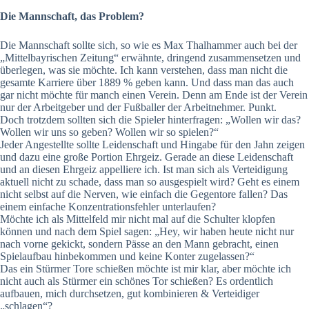
Die Mannschaft, das Problem?
Die Mannschaft sollte sich, so wie es Max Thalhammer auch bei der
„Mittelbayrischen Zeitung“ erwähnte, dringend zusammensetzen und
überlegen, was sie möchte. Ich kann verstehen, dass man nicht die
gesamte Karriere über 1889 % geben kann. Und dass man das auch
gar nicht möchte für manch einen Verein. Denn am Ende ist der Verein
nur der Arbeitgeber und der Fußballer der Arbeitnehmer. Punkt.
Doch trotzdem sollten sich die Spieler hinterfragen: „Wollen wir das?
Wollen wir uns so geben? Wollen wir so spielen?“
Jeder Angestellte sollte Leidenschaft und Hingabe für den Jahn zeigen
und dazu eine große Portion Ehrgeiz. Gerade an diese Leidenschaft
und an diesen Ehrgeiz appelliere ich. Ist man sich als Verteidigung
aktuell nicht zu schade, dass man so ausgespielt wird? Geht es einem
nicht selbst auf die Nerven, wie einfach die Gegentore fallen? Das
einem einfache Konzentrationsfehler unterlaufen?
Möchte ich als Mittelfeld mir nicht mal auf die Schulter klopfen
können und nach dem Spiel sagen: „Hey, wir haben heute nicht nur
nach vorne gekickt, sondern Pässe an den Mann gebracht, einen
Spielaufbau hinbekommen und keine Konter zugelassen?“
Das ein Stürmer Tore schießen möchte ist mir klar, aber möchte ich
nicht auch als Stürmer ein schönes Tor schießen? Es ordentlich
aufbauen, mich durchsetzen, gut kombinieren & Verteidiger
„schlagen“?