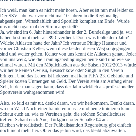
Ich weiß, man kann es nicht mehr hören. Aber es ist nun mal leider so.
Der SSV Jahn war vor nicht mal 10 Jahren in die Regionalliga
abgestiegen. Wirtschaftlich und Sportlich komplett am Ende. Wurde
uns nicht sogar mal der Strom abgestellt?
Ja, wir sind im 6. Jahr hintereinander in der 2. Bundesliga und ja, wir
haben bestimmt mehr als 89 € verdient. Doch was fehlte dem Jahn?
Welche Altlasten hatte der Jahn? Ich vertraue Philipp Hausner und
vorher Christian Keller, wenn diese beiden diesen Weg so gegangen
sind und weiter gehen. Keiner von uns kennt die Altlasten genau. Jeder
von uns weiß, wie die Trainingsbedingungen heute sind und wie sie
einmal waren. Mit den Möglichkeiten aus der Saison 2012/2013 würde
wir heute keinen Owusu, Besuschkow oder Singh in den Verein
bringen. Und das Leben ist indessen mal kein FIFA 23. Gebäude und
Spieler kosten Unmengen an Geld. Der Verein steht am Anfang einer
Zeit, in der man sagen kann, dass der Jahn wirklich als professioneller
Sportverein wahrgenommen wird.
Also, so leid es mir tut, denkt daran, wo wir herkommen. Denkt daran,
wo ein Wastl Nachreiner trainieren musste und heute trainieren kann.
Schaut euch an, wie es Vereinen geht, die solchen Schnellschüsse
treffen. Schaut euch Aue, Türkgücu oder Schalke 04 an.
Bleiben wir realistisch. Der Fußballstandort Regensburg gibt einfach
noch nicht mehr her. Ob er das je tun wird, das bleibt abzuwarten.