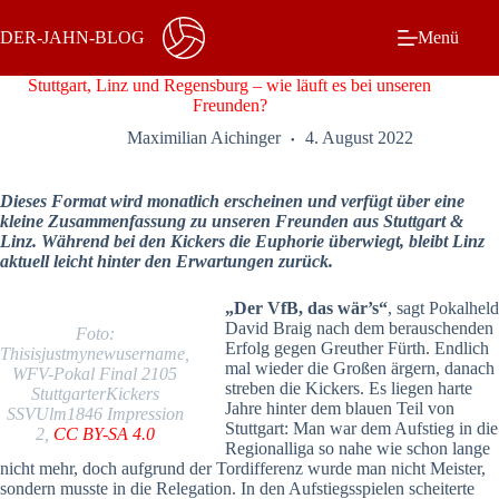
Zum
Inhalt
DER-JAHN-BLOG
Menü
springen
Stuttgart, Linz und Regensburg – wie läuft es bei unseren
Freunden?
Maximilian Aichinger
4. August 2022
Dieses Format wird monatlich erscheinen und verfügt über eine
kleine Zusammenfassung zu unseren Freunden aus Stuttgart &
Linz. Während bei den Kickers die Euphorie überwiegt, bleibt Linz
aktuell leicht hinter den Erwartungen zurück.
„Der VfB, das wär’s“
, sagt
Pokalheld
David Braig nach dem berauschenden
Foto:
Erfolg gegen Greuther Fürth. Endlich
Thisisjustmynewusername,
mal wieder die Großen ärgern, danach
WFV-Pokal Final 2105
streben die Kickers. Es liegen harte
StuttgarterKickers
Jahre hinter dem blauen Teil von
SSVUlm1846 Impression
Stuttgart: Man war dem Aufstieg in die
2,
CC BY-SA 4.0
Regionalliga so nahe wie schon lange
nicht mehr, doch aufgrund der Tordifferenz wurde man nicht Meister,
sondern musste in die Relegation. In den Aufstiegsspielen scheiterte