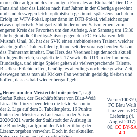
man später aufgrund des irrsinnigen Formates an Eintracht Trier. Die
Fans sind aber das Leiden nach fünf Jahren in der Oberliga gewöhnt
und sind deswegen leicht optimistisch gestimmt, spätestens nach dem
Erfolg im WFV-Pokal, später dann im DFB-Pokal, vielleicht sogar
etwas euphorisch. Stuttgart zählt in der neuen Saison erneut zum
engeren Kreis der Favoriten um den Aufstieg. Am Samstag um 15:30
Uhr beginnt die Oberliga-Saison gegen den FC Holzhausen. Mit
Mustafa Ünal, 38, hat der SVK einen ambitionierten Trainer, welcher
als ein großes Trainer-Talent gilt und seit der vorausgehenden Saison
das Traineramt innehat. Das Herz des Vereines liegt dennoch aktuell
im Jugendbereich, so spielt die U17 sowie die U19 in der Junioren-
Bundesliga, und einige Spieler gelten als vielversprechende Talente.
Bis diese Früchte reifen, benötigt es allerdings noch eine gewise Zeit,
deswegen muss man als Kickers-Fan weiterhin geduldig bleiben und
hoffen, dass es bald wieder bergauf geht.
„Heuer um den Meistertitel mitspielen“
, sagt
Stefan Reiter, der Geschäftsführer von Blau-Weiß
Werner100359,
Linz. Die Linzer beendeten die letzte Saison in
FC Blau Weiß
der 2. Liga auf dem 3. Tabellenplatz, 16 Punkte
Linz versus FC
hinter dem Meister aus Lustenau. In der Saison
Liefering (4.
2020/2021 wurde der Stahlstadt der Aufstieg in
August 2017)
die Bundesliga aufgrund der Nichterfüllung der
06,
CC BY-SA
Lizenzvorgaben verwehrt. Doch in der aktuellen
4.0
Saison soll nun auch die rechtmäßige