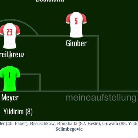
er (46. Faber), Besuschkow, Boukhalfa (82. Beste), Guwara (88. Yildi
Selimbegovic