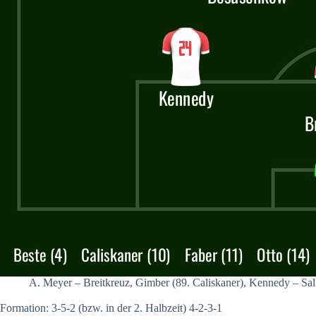
A. Meyer – Breitkreuz, Gimber (89. Caliskaner), Kennedy – Sall
Formation: 3-5-2 (bzw. in der 2. Halbzeit) 4-2-3-1